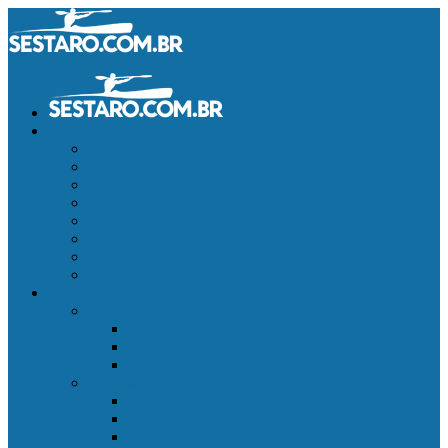
Classificados
Vender – Anunciar Usado
Comprar Surfski
Comprar Canoa
Comprar Caiaque
Comprar SUP
Comprar Remo e Acessórios
Vendidos
Lista de Fabricantes
Remar
Embarcações
Caiaques
Canoas
Surfski
Reviews
Acessórios
Canoa
Surfski