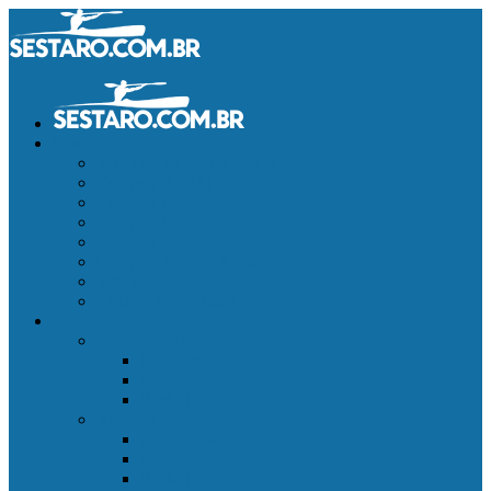
Classificados
Vender – Anunciar Usado
Comprar Surfski
Comprar Canoa
Comprar Caiaque
Comprar SUP
Comprar Remo e Acessórios
Vendidos
Lista de Fabricantes
Remar
Embarcações
Caiaques
Canoas
Surfski
Reviews
Acessórios
Canoa
Surfski