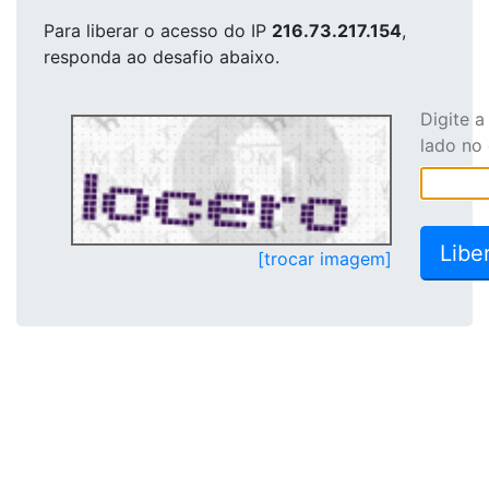
Para liberar o acesso
do IP
216.73.217.154
,
responda ao desafio abaixo.
Digite 
lado no
[trocar imagem]