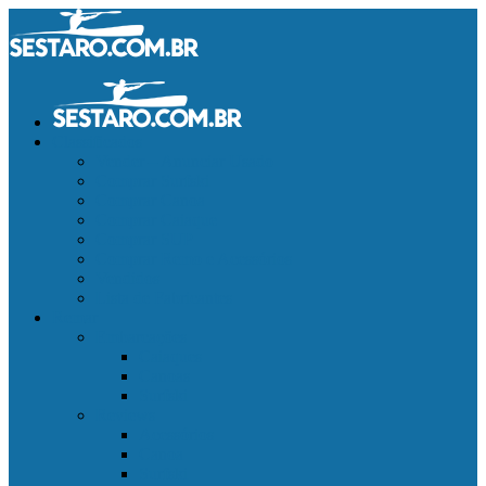
Classificados
Vender – Anunciar Usado
Comprar Surfski
Comprar Canoa
Comprar Caiaque
Comprar SUP
Comprar Remo e Acessórios
Vendidos
Lista de Fabricantes
Remar
Embarcações
Caiaques
Canoas
Surfski
Reviews
Acessórios
Canoa
Surfski