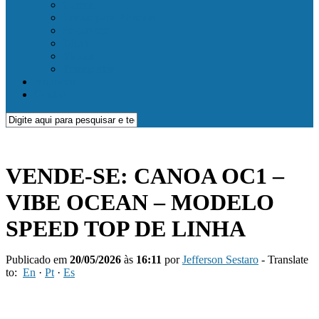
Cursos
Locais para Passeios
Segurança
Dicas
Videos
Transportar
Anunciar
Contato
VENDE-SE: CANOA OC1 –
VIBE OCEAN – MODELO
SPEED TOP DE LINHA
Publicado em
20/05/2026
às
16:11
por
Jefferson Sestaro
- Translate
to:
En
·
Pt
·
Es