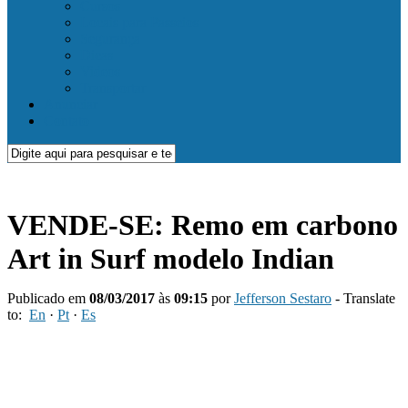
Cursos
Locais para Passeios
Segurança
Dicas
Videos
Transportar
Anunciar
Contato
VENDE-SE: Remo em carbono
Art in Surf modelo Indian
Publicado em
08/03/2017
às
09:15
por
Jefferson Sestaro
- Translate
to:
En
·
Pt
·
Es