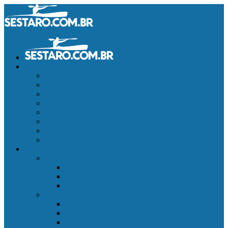
Classificados
Vender – Anunciar Usado
Comprar Surfski
Comprar Canoa
Comprar Caiaque
Comprar SUP
Comprar Remo e Acessórios
Vendidos
Lista de Fabricantes
Remar
Embarcações
Caiaques
Canoas
Surfski
Reviews
Acessórios
Canoa
Surfski